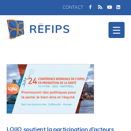
FACEBOOK
TWITTER
FULX
CONTACT
RSS
LOJIQ soutient la participation d’acteurs