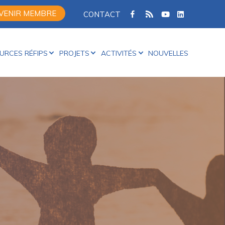
FACEBOOK
TWITTER
FULX
VENIR MEMBRE
CONTACT
RSS
URCES RÉFIPS
PROJETS
ACTIVITÉS
NOUVELLES